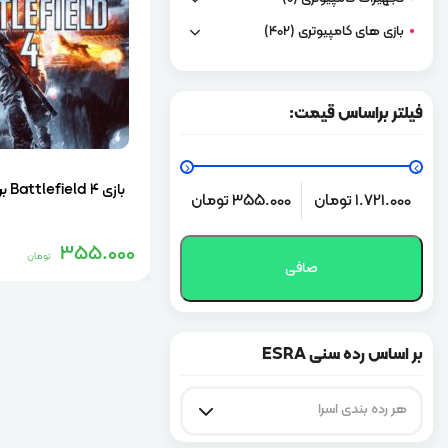
بازی های کامپیوتری
(402)
فیلتر براساس قیمت:
حداكثر
حداقل
بازی Battlefield 4 برای کامپیوتر
1.721.000 تومان
355.000 تومان
قیمت
قيمت
355.000
تومان
صافی
بر اساس رده سنی ESRA
هر رده بندی اسرا