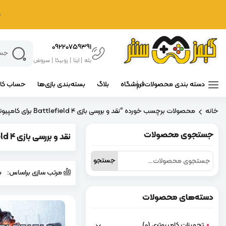
د
09220759391
بله | ایتا | روبیکا | سروش
دسته بندی محصولات
فروشگاه
بلاگ
بسته‌بندی بازی‌ها
حساب کار
خانه
محصولات برچسب خورده “نقد و بررسی بازی Battlefield 4 برای کامپیوتر”
جستجوی محصولات
نقد و بررسی بازی Battlefield 4 برای کامپیوتر
جستجو
جستجو
برای:
مرتب سازی براساس:
م
دسته‌های محصولات
تجهیزات کامپیوتری
(0)